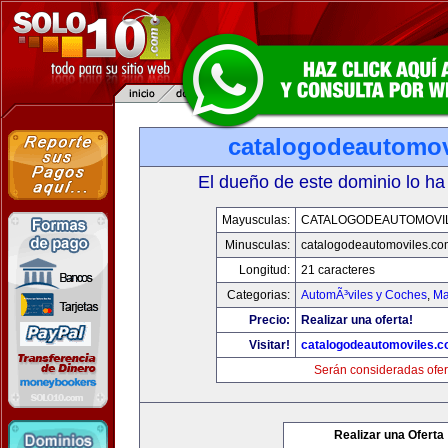
catalogodeautomov
El dueño de este dominio lo ha
Mayusculas:
CATALOGODEAUTOMOVI
Minusculas:
catalogodeautomoviles.co
Longitud:
21 caracteres
Categorias:
AutomÃ³viles y Coches
,
Ma
Precio:
Realizar una oferta!
Visitar!
catalogodeautomoviles.
Serán consideradas ofer
Realizar una Oferta