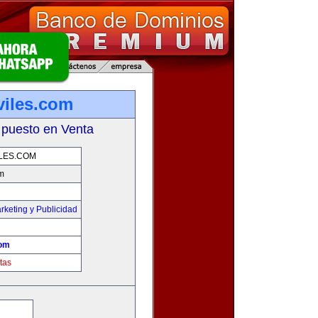
iles.com
 puesto en Venta
LES.COM
m
rketing y Publicidad
com
tas