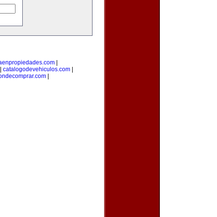
taenpropiedades.com
|
|
catalogodevehiculos.com
|
ondecomprar.com
|