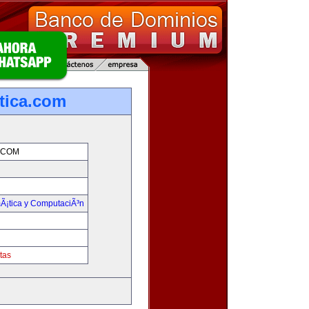
tica.com
.COM
mÃ¡tica y ComputaciÃ³n
tas