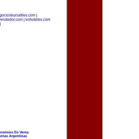
gociosbursatiles.com
|
vendedor.com
|
enhoteles.com
|
ominios En Venta
strias Argentinas