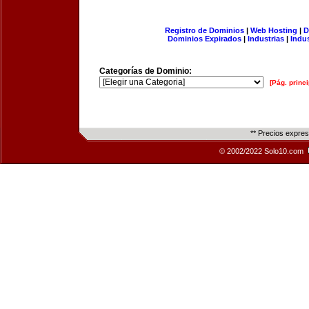
Registro de Dominios
|
Web Hosting
|
D
Dominios Expirados
|
Industrias
|
Indu
Categorías de Dominio:
[Pág. princi
** Precios expre
© 2002/2022 Solo10.com