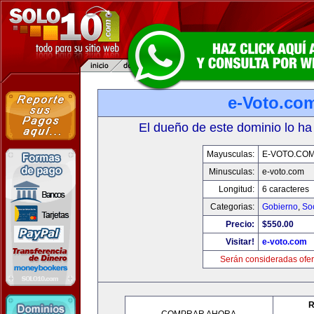
e-Voto.co
El dueño de este dominio lo ha
Mayusculas:
E-VOTO.CO
Minusculas:
e-voto.com
Longitud:
6 caracteres
Categorias:
Gobierno
,
So
Precio:
$550.00
Visitar!
e-voto.com
Serán consideradas ofer
R