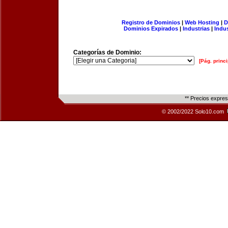
Registro de Dominios
|
Web Hosting
|
D
Dominios Expirados
|
Industrias
|
Indu
Categorías de Dominio:
[Pág. princi
** Precios expre
© 2002/2022 Solo10.com