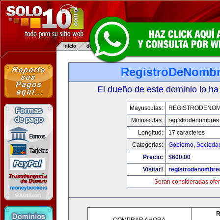
RegistroDeNomb
El dueño de este dominio lo ha
Mayusculas:
REGISTRODENO
Minusculas:
registrodenombres
Longitud:
17 caracteres
Categorias:
Gobierno
,
Socieda
Precio:
$600.00
Visitar!
registrodenombr
Serán consideradas ofer
R