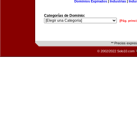
Dominios Expirados
|
Industrias
|
Indu
Categorías de Dominio:
[Pág. princi
** Precios expre
© 2002/2022 Solo10.com