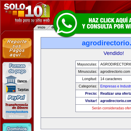
agrodirectori
Vendido!
Mayusculas:
AGRODIRECTORI
Minusculas:
agrodirectorio.com
Longitud:
14 caracteres
Categorias:
Empresas e Industr
Precio:
Realizar una ofert
Visitar!
agrodirectorio.co
Serán consideradas ofer