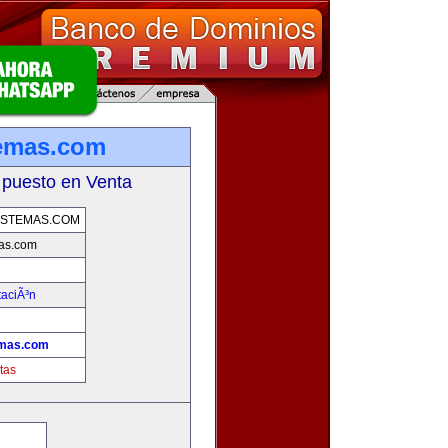
temas.com
 puesto en Venta
ISTEMAS.COM
as.com
taciÃ³n
emas.com
tas