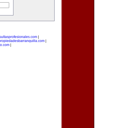
sultasprofesionales.com
|
propiedadesbarranquilla.com
|
to.com
|