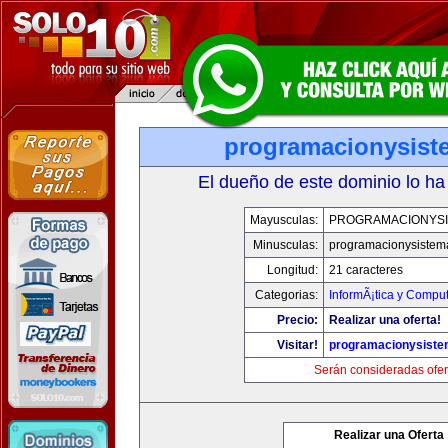
programacionysis
El dueño de este dominio lo ha
Mayusculas:
PROGRAMACIONYS
Minusculas:
programacionysistem
Longitud:
21 caracteres
Categorias:
InformÃ¡tica y Compu
Precio:
Realizar una oferta!
Visitar!
programacionysist
Serán consideradas ofer
Realizar una Oferta