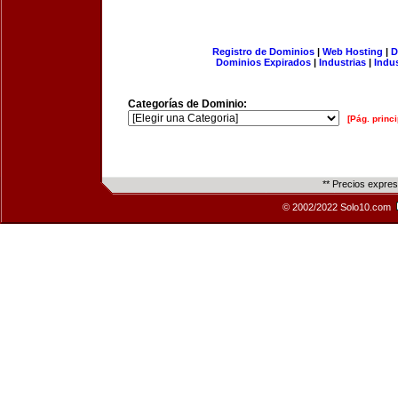
Registro de Dominios
|
Web Hosting
|
D
Dominios Expirados
|
Industrias
|
Indu
Categorías de Dominio:
[Pág. princi
** Precios expre
© 2002/2022 Solo10.com