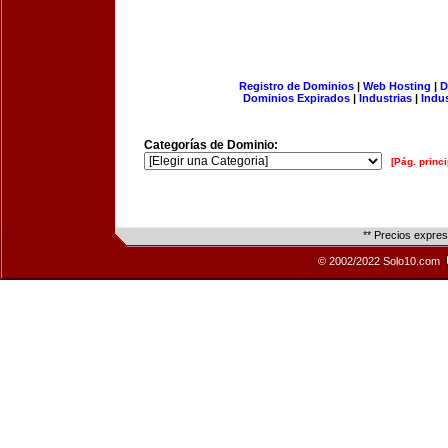
Registro de Dominios
|
Web Hosting
|
D
Dominios Expirados
|
Industrias
|
Indu
Categorías de Dominio:
[Pág. princi
** Precios expre
© 2002/2022 Solo10.com