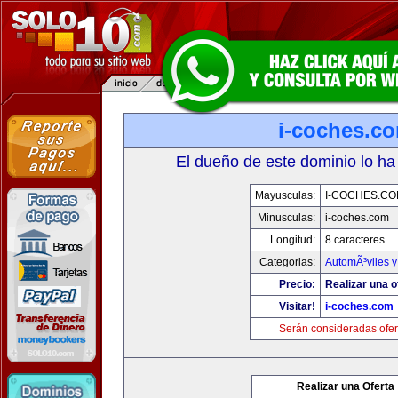
i-coches.c
El dueño de este dominio lo ha
Mayusculas:
I-COCHES.CO
Minusculas:
i-coches.com
Longitud:
8 caracteres
Categorias:
AutomÃ³viles 
Precio:
Realizar una o
Visitar!
i-coches.com
Serán consideradas ofer
Realizar una Oferta