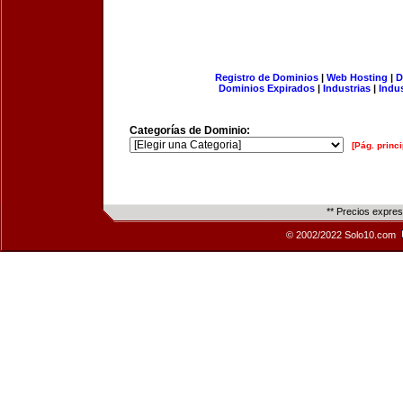
Registro de Dominios
|
Web Hosting
|
D
Dominios Expirados
|
Industrias
|
Indu
Categorías de Dominio:
[Pág. princi
** Precios expre
© 2002/2022 Solo10.com