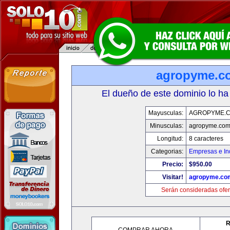
agropyme.c
El dueño de este dominio lo ha
Mayusculas:
AGROPYME.
Minusculas:
agropyme.co
Longitud:
8 caracteres
Categorias:
Empresas e In
Precio:
$950.00
Visitar!
agropyme.co
Serán consideradas ofer
R