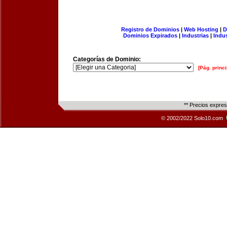
Registro de Dominios
|
Web Hosting
|
D
Dominios Expirados
|
Industrias
|
Indu
Categorías de Dominio:
[Pág. princi
** Precios expre
© 2002/2022 Solo10.com